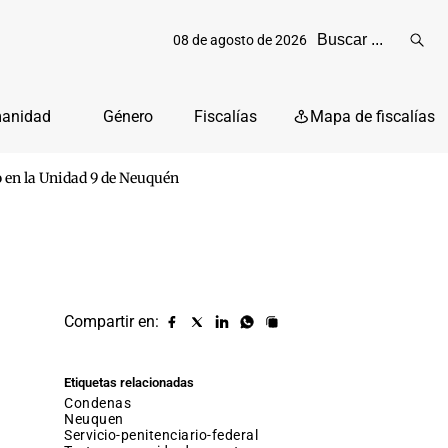
08 de agosto de 2026
Reali
busq
manidad
Género
Fiscalías
Mapa de fiscalías
o en la Unidad 9 de Neuquén
Compartir en:
Compartir
Compartir
Compartir
Compartir
Copiar
URL
en
en
en
en
facebook
X
Linkedin
Whatsapp
Etiquetas relacionadas
(twitter)
condenas
neuquen
servicio-penitenciario-federal