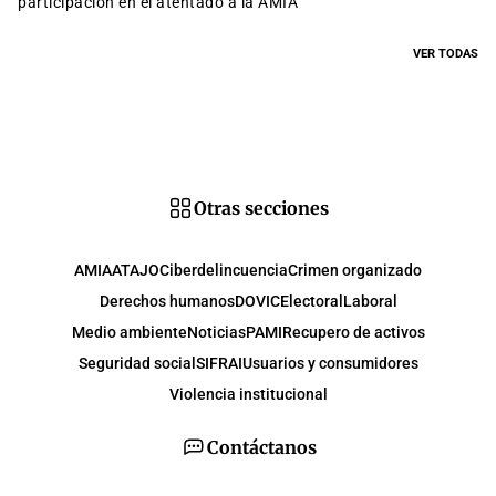
participación en el atentado a la AMIA
VER TODAS
Otras secciones
AMIA
ATAJO
Ciberdelincuencia
Crimen organizado
Derechos humanos
DOVIC
Electoral
Laboral
Medio ambiente
Noticias
PAMI
Recupero de activos
Seguridad social
SIFRAI
Usuarios y consumidores
Violencia institucional
Contáctanos