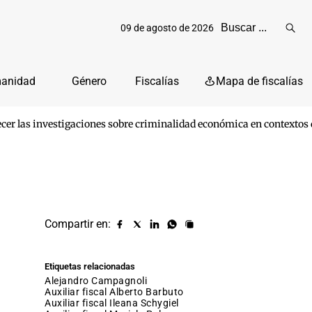
09 de agosto de 2026
Reali
busq
manidad
Género
Fiscalías
Mapa de fiscalías
er las investigaciones sobre criminalidad económica en contextos 
Compartir en:
Compartir
Compartir
Compartir
Compartir
Copiar
URL
en
en
en
en
facebook
X
Linkedin
Whatsapp
Etiquetas relacionadas
(twitter)
Alejandro Campagnoli
auxiliar fiscal Alberto Barbuto
auxiliar fiscal Ileana Schygiel