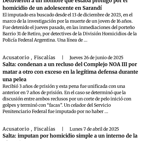
Detuvieron a un hombre que estaba prófugo por el
homicidio de un adolescente en Sarandí
El imputado era buscado desde el 13 de diciembre de 2023, en el
marco de la investigación por la muerte de un joven de 16 años.
Fue detenido el jueves pasado, en las inmediaciones del porteño
Barrio 31 de Retiro, por detectives de la División Homicidios de la
Policía Federal Argentina. Una línea de ...
Acusatorio
Fiscalías
,
|
Jueves 26 de junio de 2025
Salta: condenan a un recluso del Complejo NOA III por
matar a otro con exceso en la legítima defensa durante
una pelea
Recibió 3 años de prisión y esta pena fue unificada con una
anterior en 7 años de prisión. En el caso se determinó que la
discusión entre ambos reclusos por un corte de pelo inició con
golpes y terminó con “facas”. Un celador del Servicio
Penitenciario Federal fue imputado por no haber ...
Acusatorio
Fiscalías
,
|
Lunes 7 de abril de 2025
Salta: imputan por homicidio simple a un interno de la