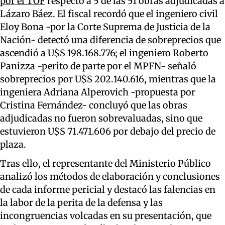
por el TOF
respecto a 5 de las 51 obras adjudicadas a
Lázaro Báez. El fiscal recordó que el ingeniero civil
Eloy Bona -por la Corte Suprema de Justicia de la
Nación- detectó una diferencia de sobreprecios que
ascendió a U$S 198.168.776; el ingeniero Roberto
Panizza -perito de parte por el MPFN- señaló
sobreprecios por U$S 202.140.616, mientras que la
ingeniera Adriana Alperovich -propuesta por
Cristina Fernández- concluyó que las obras
adjudicadas no fueron sobrevaluadas, sino que
estuvieron U$S 71.471.606 por debajo del precio de
plaza.
Tras ello, el representante del Ministerio Público
analizó los métodos de elaboración y conclusiones
de cada informe pericial y destacó las falencias en
la labor de la perita de la defensa y las
incongruencias volcadas en su presentación, que