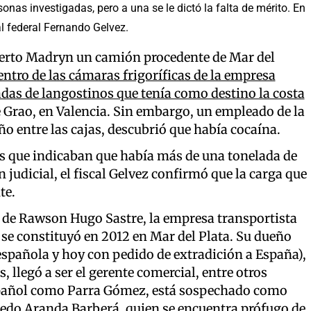
nas investigadas, pero a una se le dictó la falta de mérito. En
al federal Fernando Gelvez.
Puerto Madryn un camión procedente de Mar del
ntro de las cámaras frigoríficas de la empresa
adas de langostinos que tenía como destino la costa
 Grao, en Valencia. Sin embargo, un empleado de la
o entre las cajas, descubrió que había cocaína.
as que indicaban que había más de una tonelada de
 judicial, el fiscal Gelvez confirmó que la carga que
te.
l de Rawson Hugo Sastre, la empresa transportista
 se constituyó en 2012 en Mar del Plata. Su dueño
spañola y hoy con pedido de extradición a España),
 llegó a ser el gerente comercial, entre otros
spañol como Parra Gómez, está sospechado como
lfredo Aranda Barberá, quien se encuentra prófugo de