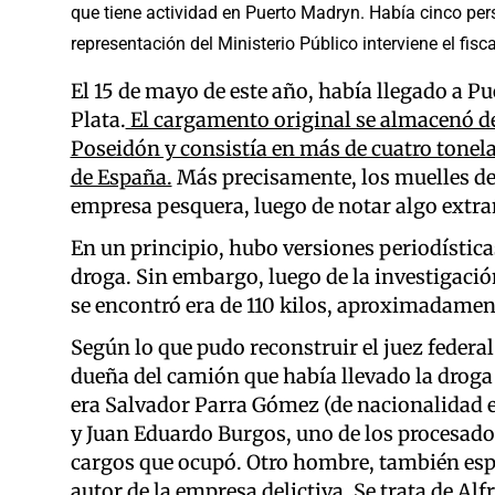
que tiene actividad en Puerto Madryn. Había cinco perso
representación del Ministerio Público interviene el fisc
El 15 de mayo de este año, había llegado a 
Plata.
El cargamento original se almacenó de
Poseidón y consistía en más de cuatro tonel
de España.
Más precisamente, los muelles de
empresa pesquera, luego de notar algo extrañ
En un principio, hubo versiones periodístic
droga. Sin embargo, luego de la investigación
se encontró era de 110 kilos, aproximadamen
Según lo que pudo reconstruir el juez federa
dueña del camión que había llevado la droga
era Salvador Parra Gómez (de nacionalidad e
y Juan Eduardo Burgos, uno de los procesados,
cargos que ocupó. Otro hombre, también e
autor de la empresa delictiva. Se trata de A