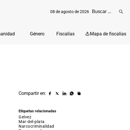
08 de agosto de 2026
Reali
busq
manidad
Género
Fiscalías
Mapa de fiscalías
Compartir en:
Compartir
Compartir
Compartir
Compartir
Copiar
URL
en
en
en
en
facebook
X
Linkedin
Whatsapp
Etiquetas relacionadas
(twitter)
gelvez
mar-del-plata
narcocriminalidad