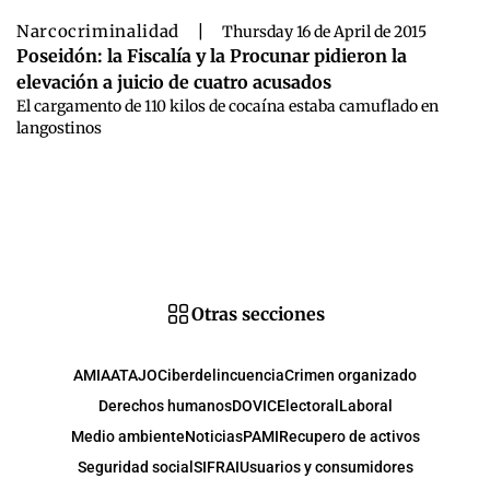
Narcocriminalidad
|
Thursday 16 de April de 2015
Poseidón: la Fiscalía y la Procunar pidieron la
elevación a juicio de cuatro acusados
El cargamento de 110 kilos de cocaína estaba camuflado en
langostinos
Otras secciones
AMIA
ATAJO
Ciberdelincuencia
Crimen organizado
Derechos humanos
DOVIC
Electoral
Laboral
Medio ambiente
Noticias
PAMI
Recupero de activos
Seguridad social
SIFRAI
Usuarios y consumidores