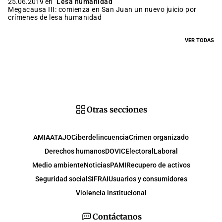
25.06.2019 en
Lesa humanidad
Megacausa III: comienza en San Juan un nuevo juicio por
crímenes de lesa humanidad
VER TODAS
Otras secciones
AMIA
ATAJO
Ciberdelincuencia
Crimen organizado
Derechos humanos
DOVIC
Electoral
Laboral
Medio ambiente
Noticias
PAMI
Recupero de activos
Seguridad social
SIFRAI
Usuarios y consumidores
Violencia institucional
Contáctanos