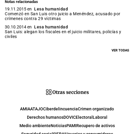
Notas relacionadas
19.11.2015 en
Lesa humanidad
Comenzó en San Luis otro juicio a Menéndez, acusado por
crímenes contra 29 víctimas
30.10.2014 en
Lesa humanidad
San Luis: alegan los fiscales en el juicio militares, policías y
civiles
VER TODAS
Otras secciones
AMIA
ATAJO
Ciberdelincuencia
Crimen organizado
Derechos humanos
DOVIC
Electoral
Laboral
Medio ambiente
Noticias
PAMI
Recupero de activos
Seguridad social
SIFRAI
Usuarios y consumidores