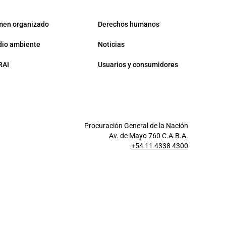
men organizado
Derechos humanos
io ambiente
Noticias
RAI
Usuarios y consumidores
Procuración General de la Nación
Av. de Mayo 760 C.A.B.A.
+54 11 4338 4300