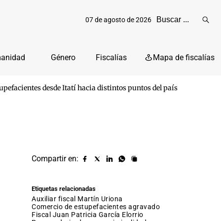
07 de agosto de 2026
Reali
busq
manidad
Género
Fiscalías
Mapa de fiscalías
upefacientes desde Itatí hacia distintos puntos del país
Compartir en:
Compartir
Compartir
Compartir
Compartir
Copiar
URL
en
en
en
en
facebook
X
Linkedin
Whatsapp
Etiquetas relacionadas
(twitter)
auxiliar fiscal Martín Uriona
comercio de estupefacientes agravado
fiscal Juan Patricia García Elorrio