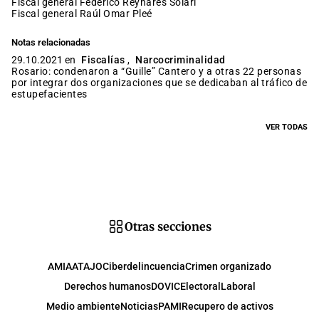
fiscal general Federico Reynares Solari
fiscal general Raúl Omar Pleé
Notas relacionadas
29.10.2021 en
Fiscalías
,
Narcocriminalidad
Rosario: condenaron a “Guille” Cantero y a otras 22 personas
por integrar dos organizaciones que se dedicaban al tráfico de
estupefacientes
VER TODAS
Otras secciones
AMIA
ATAJO
Ciberdelincuencia
Crimen organizado
Derechos humanos
DOVIC
Electoral
Laboral
Medio ambiente
Noticias
PAMI
Recupero de activos