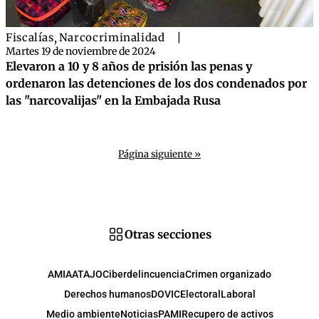
Fiscalías
,
Narcocriminalidad
|
Martes 19 de noviembre de 2024
Elevaron a 10 y 8 años de prisión las penas y
ordenaron las detenciones de los dos condenados por
las "narcovalijas" en la Embajada Rusa
Página siguiente »
Otras secciones
AMIA
ATAJO
Ciberdelincuencia
Crimen organizado
Derechos humanos
DOVIC
Electoral
Laboral
Medio ambiente
Noticias
PAMI
Recupero de activos