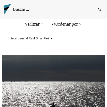
Reali
busq
Pantalla de búsqueda
Filtrar
Ordenar por
fiscal general Raúl Omar Pleé