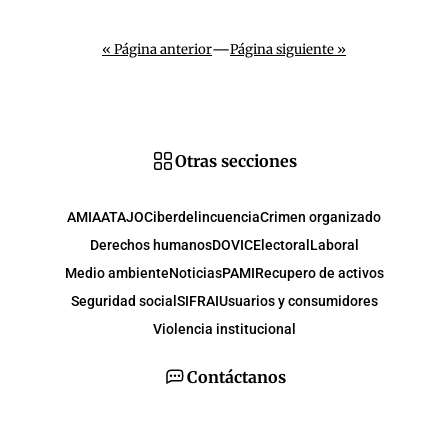
—
« Página anterior
Página siguiente »
Otras secciones
AMIA
ATAJO
Ciberdelincuencia
Crimen organizado
Derechos humanos
DOVIC
Electoral
Laboral
Medio ambiente
Noticias
PAMI
Recupero de activos
Seguridad social
SIFRAI
Usuarios y consumidores
Violencia institucional
Contáctanos