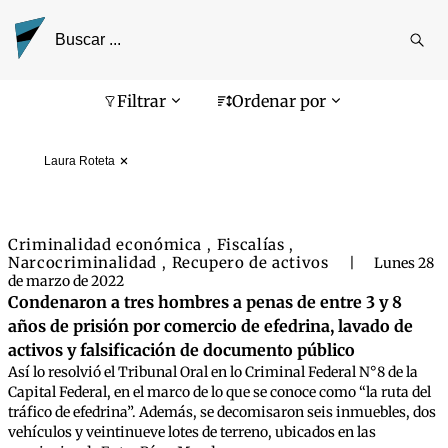
Reali
busq
Pantalla de búsqueda
Filtrar
Ordenar por
Laura Roteta
Criminalidad económica
Fiscalías
,
,
Narcocriminalidad
Recupero de activos
,
|
Lunes 28
de marzo de 2022
Condenaron a tres hombres a penas de entre 3 y 8
años de prisión por comercio de efedrina, lavado de
activos y falsificación de documento público
Así lo resolvió el Tribunal Oral en lo Criminal Federal N°8 de la
Capital Federal, en el marco de lo que se conoce como “la ruta del
tráfico de efedrina”. Además, se decomisaron seis inmuebles, dos
vehículos y veintinueve lotes de terreno, ubicados en las