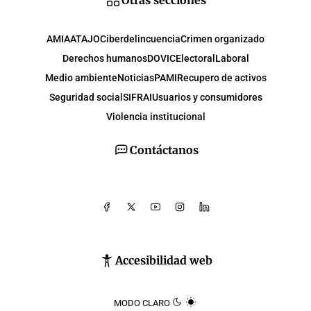
Otras secciones
AMIA
ATAJO
Ciberdelincuencia
Crimen organizado
Derechos humanos
DOVIC
Electoral
Laboral
Medio ambiente
Noticias
PAMI
Recupero de activos
Seguridad social
SIFRAI
Usuarios y consumidores
Violencia institucional
Contáctanos
Accesibilidad web
MODO CLARO