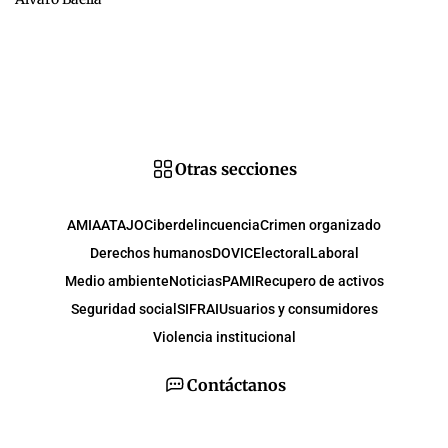
Otras secciones
AMIA
ATAJO
Ciberdelincuencia
Crimen organizado
Derechos humanos
DOVIC
Electoral
Laboral
Medio ambiente
Noticias
PAMI
Recupero de activos
Seguridad social
SIFRAI
Usuarios y consumidores
Violencia institucional
Contáctanos