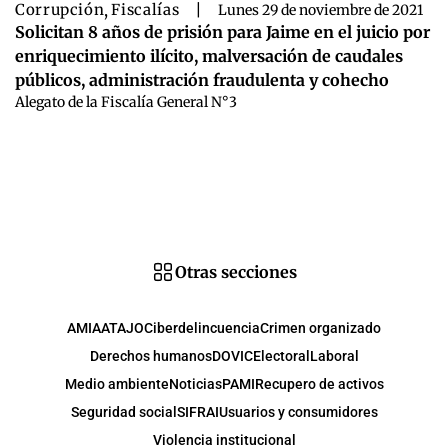
Corrupción
,
Fiscalías
|
Lunes 29 de noviembre de 2021
Solicitan 8 años de prisión para Jaime en el juicio por
enriquecimiento ilícito, malversación de caudales
públicos, administración fraudulenta y cohecho
Alegato de la Fiscalía General N°3
Otras secciones
AMIA
ATAJO
Ciberdelincuencia
Crimen organizado
Derechos humanos
DOVIC
Electoral
Laboral
Medio ambiente
Noticias
PAMI
Recupero de activos
Seguridad social
SIFRAI
Usuarios y consumidores
Violencia institucional