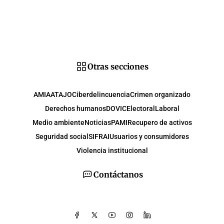
Otras secciones
AMIA
ATAJO
Ciberdelincuencia
Crimen organizado
Derechos humanos
DOVIC
Electoral
Laboral
Medio ambiente
Noticias
PAMI
Recupero de activos
Seguridad social
SIFRAI
Usuarios y consumidores
Violencia institucional
Contáctanos