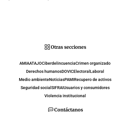
Otras secciones
AMIA
ATAJO
Ciberdelincuencia
Crimen organizado
Derechos humanos
DOVIC
Electoral
Laboral
Medio ambiente
Noticias
PAMI
Recupero de activos
Seguridad social
SIFRAI
Usuarios y consumidores
Violencia institucional
Contáctanos