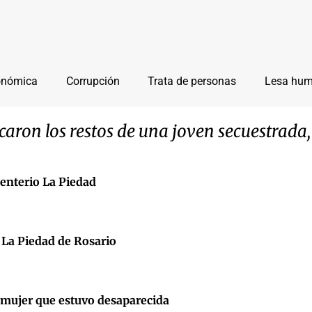
onómica
Corrupción
Trata de personas
Lesa hu
icaron los restos de una joven secuestrad
enterio La Piedad
o La Piedad de Rosario
a mujer que estuvo desaparecida