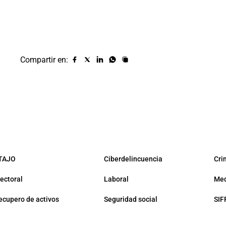
Compartir en:
Compartir
Compartir
Compartir
Compartir
Copiar
URL
en
en
en
en
facebook
X
Linkedin
Whatsapp
(twitter)
TAJO
Ciberdelincuencia
Cri
lectoral
Laboral
Med
ecupero de activos
Seguridad social
SIF