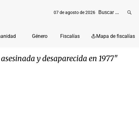
07 de agosto de 2026
Reali
busq
manidad
Género
Fiscalías
Mapa de fiscalías
a, asesinada y desaparecida en 1977"