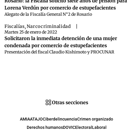
Rosario: la Fiscalía solicitó siete años de prisión para
Lorena Verdún por comercio de estupefacientes
Alegato de la Fiscalía General N°2 de Rosario
Fiscalías
,
Narcocriminalidad
|
Martes 25 de enero de 2022
Solicitaron la inmediata detención de una mujer
condenada por comercio de estupefacientes
Presentación del fiscal Claudio Kishimoto y PROCUNAR
Otras secciones
AMIA
ATAJO
Ciberdelincuencia
Crimen organizado
Derechos humanos
DOVIC
Electoral
Laboral