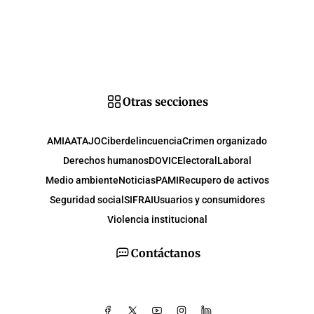
Otras secciones
AMIA
ATAJO
Ciberdelincuencia
Crimen organizado
Derechos humanos
DOVIC
Electoral
Laboral
Medio ambiente
Noticias
PAMI
Recupero de activos
Seguridad social
SIFRAI
Usuarios y consumidores
Violencia institucional
Contáctanos