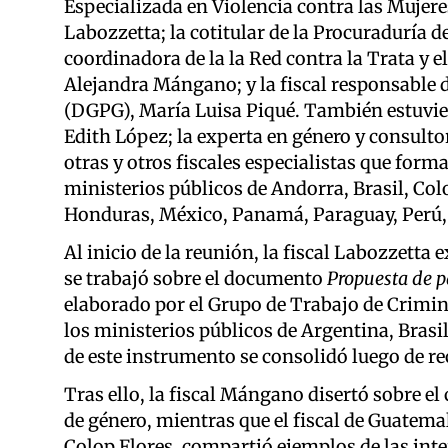
Especializada en Violencia contra las Mujer
Labozzetta; la cotitular de la Procuraduría 
coordinadora de la la Red contra la Trata y 
Alejandra Mángano; y la fiscal responsable d
(DGPG), María Luisa Piqué. También estuvie
Edith López; la experta en género y consulto
otras y otros fiscales especialistas que form
ministerios públicos de Andorra, Brasil, Co
Honduras, México, Panamá, Paraguay, Perú, 
Al inicio de la reunión, la fiscal Labozzetta 
se trabajó sobre el documento
Propuesta de p
elaborado por el Grupo de Trabajo de Crimin
los ministerios públicos de Argentina, Bras
de este instrumento se consolidó luego de r
Tras ello, la fiscal Mángano disertó sobre el
de género, mientras que el fiscal de Guatem
Colop Flores, compartió ejemplos de las inte