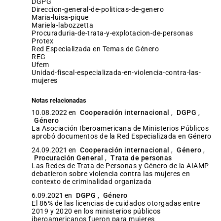
DGPG
direccion-general-de-politicas-de-genero
maria-luisa-pique
mariela-labozzetta
procuraduria-de-trata-y-explotacion-de-personas
protex
Red Especializada en Temas de Género
REG
ufem
unidad-fiscal-especializada-en-violencia-contra-las-
mujeres
Notas relacionadas
10.08.2022 en
Cooperación internacional
,
DGPG
,
Género
La Asociación Iberoamericana de Ministerios Públicos
aprobó documentos de la Red Especializada en Género
24.09.2021 en
Cooperación internacional
,
Género
,
Procuración General
,
Trata de personas
Las Redes de Trata de Personas y Género de la AIAMP
debatieron sobre violencia contra las mujeres en
contexto de criminalidad organizada
6.09.2021 en
DGPG
,
Género
El 86% de las licencias de cuidados otorgadas entre
2019 y 2020 en los ministerios públicos
iberoamericanos fueron para mujeres