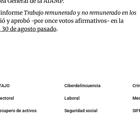
lea General de la AIAMP.
l informe
Trabajo remunerado y no remunerado en los
tió y aprobó -por once votos afirmativos- en la
l 30 de agosto pasado
.
TAJO
Ciberdelincuencia
Cri
lectoral
Laboral
Med
ecupero de activos
Seguridad social
SIF