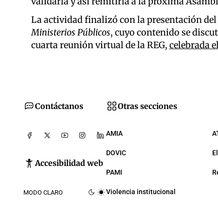
validarla y así remitirla a la próxima Asamb
La actividad finalizó con la presentación de
Ministerios Públicos
, cuyo contenido se discu
cuarta reunión virtual de la REG,
celebrada e
Contáctanos
Otras secciones
AMIA
A
DOVIC
E
Accesibilidad web
PAMI
R
Violencia institucional
MODO CLARO