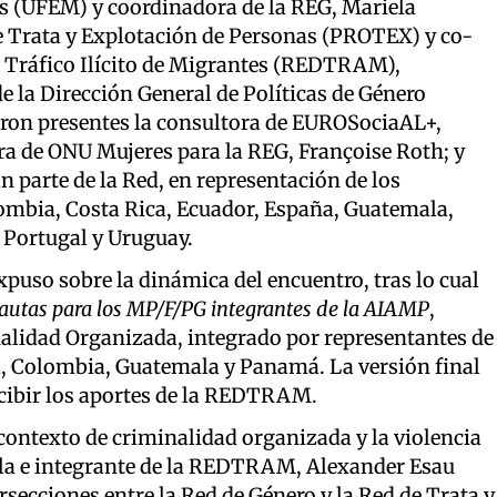
es (UFEM) y coordinadora de la REG, Mariela
de Trata y Explotación de Personas (PROTEX) y co-
el Tráfico Ilícito de Migrantes (REDTRAM),
e la Dirección General de Políticas de Género
ron presentes la consultora de EUROSociaAL+,
ra de ONU Mujeres para la REG, Françoise Roth; y
an parte de la Red, en representación de los
lombia, Costa Rica, Ecuador, España, Guatemala,
Portugal y Uruguay.
expuso sobre la dinámica del encuentro, tras lo cual
autas para los MP/F/PG integrantes de la AIAMP
,
alidad Organizada, integrado por representantes de
il, Colombia, Guatemala y Panamá. La versión final
ecibir los aportes de la REDTRAM.
 contexto de criminalidad organizada y la violencia
ala e integrante de la REDTRAM, Alexander Esau
rsecciones entre la Red de Género y la Red de Trata y