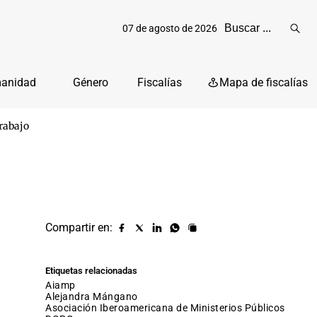
07 de agosto de 2026
Reali
busq
manidad
Género
Fiscalías
Mapa de fiscalías
rabajo
Compartir en:
Compartir
Compartir
Compartir
Compartir
Copiar
URL
en
en
en
en
facebook
X
Linkedin
Whatsapp
Etiquetas relacionadas
(twitter)
aiamp
Alejandra Mángano
Asociación Iberoamericana de Ministerios Públicos