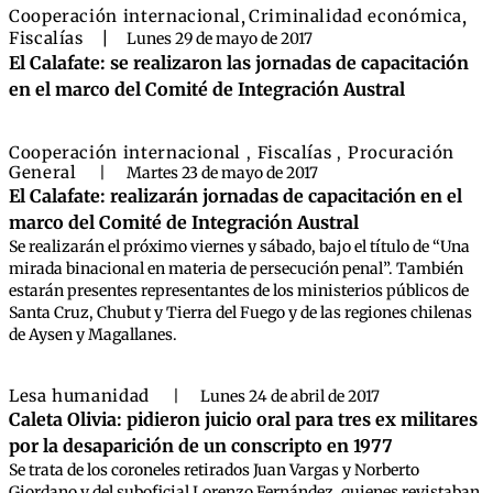
Cooperación internacional
,
Criminalidad económica
,
Fiscalías
|
Lunes 29 de mayo de 2017
El Calafate: se realizaron las jornadas de capacitación
en el marco del Comité de Integración Austral
Cooperación internacional
Fiscalías
Procuración
,
,
General
|
Martes 23 de mayo de 2017
El Calafate: realizarán jornadas de capacitación en el
marco del Comité de Integración Austral
Se realizarán el próximo viernes y sábado, bajo el título de “Una
mirada binacional en materia de persecución penal”. También
estarán presentes representantes de los ministerios públicos de
Santa Cruz, Chubut y Tierra del Fuego y de las regiones chilenas
de Aysen y Magallanes.
Lesa humanidad
|
Lunes 24 de abril de 2017
Caleta Olivia: pidieron juicio oral para tres ex militares
por la desaparición de un conscripto en 1977
Se trata de los coroneles retirados Juan Vargas y Norberto
Giordano y del suboficial Lorenzo Fernández, quienes revistaban