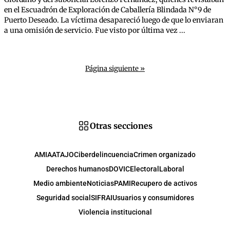
en el Escuadrón de Exploración de Caballería Blindada N°9 de
Puerto Deseado. La víctima desapareció luego de que lo enviaran
a una omisión de servicio. Fue visto por última vez ...
Página siguiente »
Otras secciones
AMIA
ATAJO
Ciberdelincuencia
Crimen organizado
Derechos humanos
DOVIC
Electoral
Laboral
Medio ambiente
Noticias
PAMI
Recupero de activos
Seguridad social
SIFRAI
Usuarios y consumidores
Violencia institucional