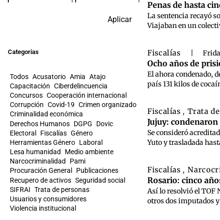
Penas de hasta cin
La sentencia recayó so
Aplicar
Viajaban en un colectiv
Categorias
Fiscalías
|
Frid
Ocho años de prisió
El ahora condenado, de
Todos
Acusatorio
Amia
Atajo
país 131 kilos de coca
Capacitación
Ciberdelincuencia
Concursos
Cooperación internacional
Corrupción
Covid-19
Crimen organizado
Fiscalías
Trata d
,
Criminalidad económica
Jujuy: condenaron 
Derechos Humanos
DGPG
Dovic
Se consideró acredita
Electoral
Fiscalías
Género
Yuto y trasladada hast
Herramientas Género
Laboral
Lesa humanidad
Medio ambiente
Narcocriminalidad
Pami
Fiscalías
Narcocr
,
Procuración General
Publicaciones
Rosario: cinco año
Recupero de activos
Seguridad social
SIFRAI
Trata de personas
Así lo resolvió el TOF
Usuarios y consumidores
otros dos imputados y 
Violencia institucional