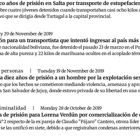
co años de prisión en Salta por transporte de estupefacie
bre cuatro jóvenes detenidos cuando transportaban casi ocho kilos 
o que se dirigía desde Tartagal a la capital provincial.
ay 29 de November de 2019
n para un transportista que intentó ingresar al país más 
 nacionalidad boliviana, fue detenido el pasado 23 de marzo en el 
ína de alta pureza y 22 kilos de marihuana ocultos en el acoplado té
e personas
|
Tuesday 19 de November de 2019
a diez años de prisión a un hombre por la explotación se
do que los hechos se cometieron mediando violencia, amenaza y apro
a San Salvador de Jujuy, donde estuvo privada de su libertad en una
iminalidad
|
Monday 28 de October de 2019
s de prisión para Lorena Verdún por comercialización de 
 N°2 respecto de la ex pareja de Claudio "Pájaro" Cantero, otrora lí
se las unificó en siete, debido a que registraban condenas anteriores.