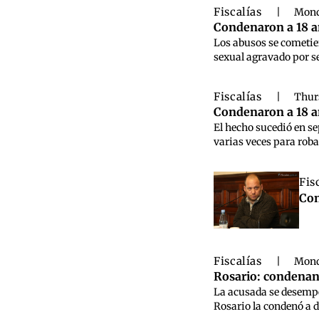
Fiscalías
|
Mond
Condenaron a 18 a
Los abusos se cometier
sexual agravado por se
Fiscalías
|
Thur
Condenaron a 18 a
El hecho sucedió en se
varias veces para roba
Fis
Con
Fiscalías
|
Mond
Rosario: condenan 
La acusada se desempeñ
Rosario la condenó a d