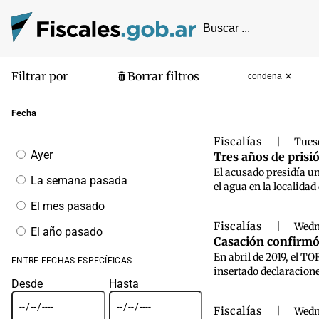
Filtrar por
Borrar filtros
condena
Pantalla de
Fecha
Fiscalías
|
Tues
Filtrar
Ayer
Tres años de prisi
por
El acusado presidía un
fecha
La semana pasada
el agua en la localida
El mes pasado
Fiscalías
|
Wedn
El año pasado
Casación confirmó 
En abril de 2019, el TO
ENTRE FECHAS ESPECÍFICAS
insertado declaracione
Desde
Hasta
Fiscalías
|
Wedn