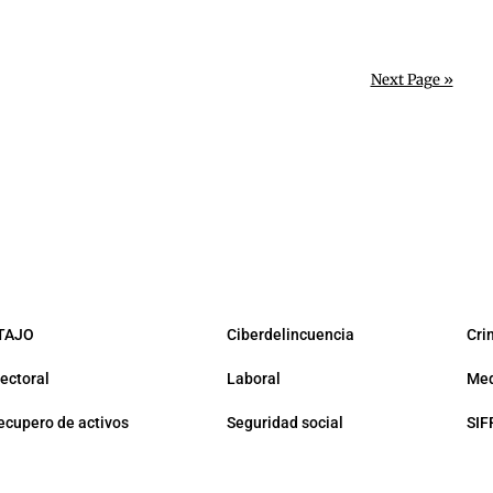
Next Page »
TAJO
Ciberdelincuencia
Cri
lectoral
Laboral
Med
ecupero de activos
Seguridad social
SIF