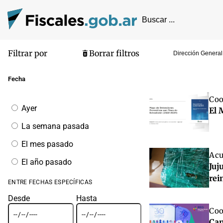
Filtrar por
Borrar filtros
Dirección General
Pantalla de
Fecha
Coo
Filtrar
Ayer
El 
por
fecha
La semana pasada
El mes pasado
Acu
El año pasado
Juj
rei
ENTRE FECHAS ESPECÍFICAS
Desde
Hasta
Coo
Cam