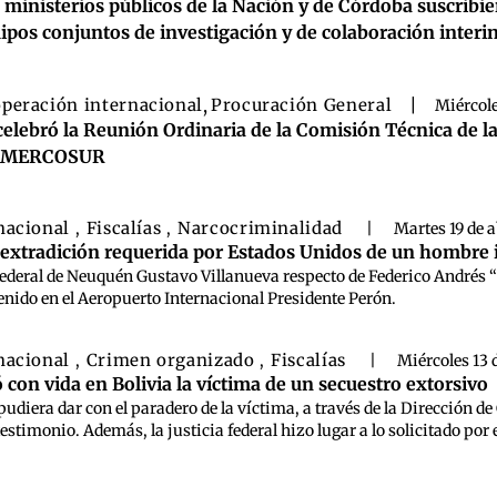
 ministerios públicos de la Nación y de Córdoba suscrib
ipos conjuntos de investigación y de colaboración interin
peración internacional
,
Procuración General
|
Miércole
celebró la Reunión Ordinaria de la Comisión Técnica de l
l MERCOSUR
nacional
Fiscalías
Narcocriminalidad
,
,
|
Martes 19 de a
a extradición requerida por Estados Unidos de un hombre i
z federal de Neuquén Gustavo Villanueva respecto de Federico Andrés
enido en el Aeropuerto Internacional Presidente Perón.
nacional
Crimen organizado
Fiscalías
,
,
|
Miércoles 13 
con vida en Bolivia la víctima de un secuestro extorsivo
pudiera dar con el paradero de la víctima, a través de la Dirección d
testimonio. Además, la justicia federal hizo lugar a lo solicitado por 