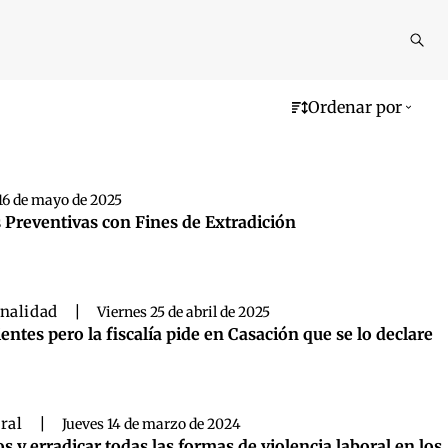
Reali
busq
Ordenar por
16 de mayo de 2025
s Preventivas con Fines de Extradición
nalidad
|
Viernes 25 de abril de 2025
ntes pero la fiscalía pide en Casación que se lo declare
ral
|
Jueves 14 de marzo de 2024
y erradicar todas las formas de violencia laboral en los