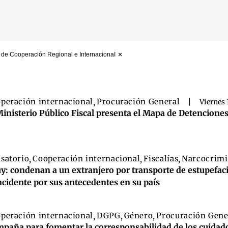
 de Cooperación Regional e InternacionaI
 búsqueda
peración internacional
,
Procuración General
|
Viernes 
Ministerio Público Fiscal presenta el Mapa de Detencione
satorio
,
Cooperación internacional
,
Fiscalías
,
Narcocrimi
uy: condenan a un extranjero por transporte de estupefacie
ncidente por sus antecedentes en su país
peración internacional
,
DGPG
,
Género
,
Procuración Gene
paña para fomentar la corresponsabilidad de los cuidados 