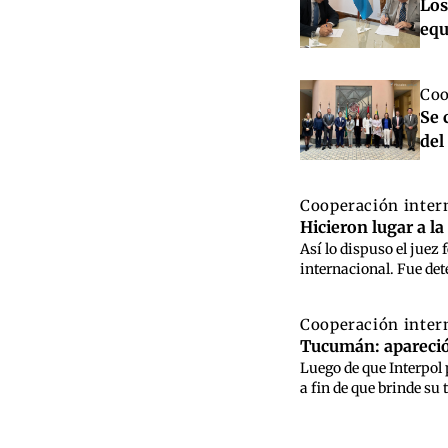
Los
equ
Coo
Se 
de
Cooperación inter
Hicieron lugar a l
Así lo dispuso el jue
internacional. Fue det
Cooperación inter
Tucumán: apareció 
Luego de que Interpol 
a fin de que brinde su 