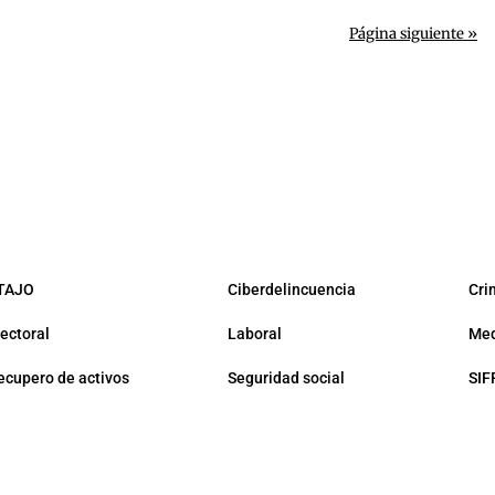
Página siguiente »
TAJO
Ciberdelincuencia
Cri
lectoral
Laboral
Med
ecupero de activos
Seguridad social
SIF