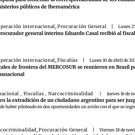
isterios públicos de Iberoamérica
peración internacional
,
Procuración General
|
Lunes 2
procurador general interino Eduardo Casal recibió al fisca
peración internacional
,
Fiscalías
|
Lunes 10 de abril de 20
cales de frontera del MERCOSUR se reunieron en Brasil pa
nsnacional
nacional
Fiscalías
Narcocriminalidad
,
,
|
Jueves 16 de 
n la extradición de un ciudadano argentino para ser juz
 de haber piloteado en dos oportunidades un avión con el que se ing
cocriminalidad
,
Procuración General
|
Viernes 18 de nov