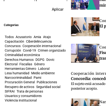
min
Aplicar
Coo
Categorias
El 
Todos
Acusatorio
Amia
Atajo
Capacitación
Ciberdelincuencia
Concursos
Cooperación internacional
Coo
Corrupción
Covid-19
Crimen organizado
Fis
Criminalidad económica
tra
Derechos Humanos
DGPG
Dovic
Electoral
Fiscalías
Género
Herramientas Género
Laboral
Cooperación inter
Lesa humanidad
Medio ambiente
Narcocriminalidad
Pami
Concordia: concede
Procuración General
Publicaciones
El sujeto está acusado
Recupero de activos
Seguridad social
posterior acopio.
SIFRAI
Trata de personas
Usuarios y consumidores
Violencia institucional
Nar