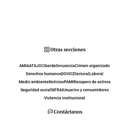
Otras secciones
AMIA
ATAJO
Ciberdelincuencia
Crimen organizado
Derechos humanos
DOVIC
Electoral
Laboral
Medio ambiente
Noticias
PAMI
Recupero de activos
Seguridad social
SIFRAI
Usuarios y consumidores
Violencia institucional
Contáctanos