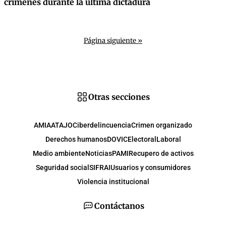
crímenes durante la última dictadura
Página siguiente »
Otras secciones
AMIA
ATAJO
Ciberdelincuencia
Crimen organizado
Derechos humanos
DOVIC
Electoral
Laboral
Medio ambiente
Noticias
PAMI
Recupero de activos
Seguridad social
SIFRAI
Usuarios y consumidores
Violencia institucional
Contáctanos