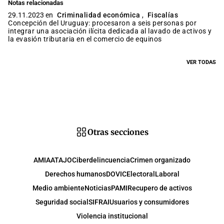
Notas relacionadas
29.11.2023 en
Criminalidad económica
,
Fiscalías
Concepción del Uruguay: procesaron a seis personas por
integrar una asociación ilícita dedicada al lavado de activos y
la evasión tributaria en el comercio de equinos
VER TODAS
Otras secciones
AMIA
ATAJO
Ciberdelincuencia
Crimen organizado
Derechos humanos
DOVIC
Electoral
Laboral
Medio ambiente
Noticias
PAMI
Recupero de activos
Seguridad social
SIFRAI
Usuarios y consumidores
Violencia institucional