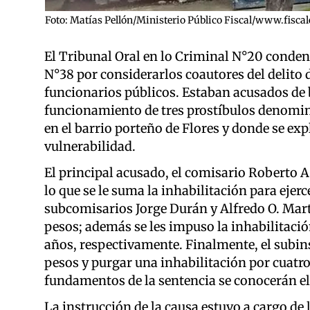
Foto: Matías Pellón/Ministerio Público Fiscal/www.fiscal
El Tribunal Oral en lo Criminal N°20 condenó
N°38 por considerarlos coautores del delito
funcionarios públicos. Estaban acusados de b
funcionamiento de tres prostíbulos denomin
en el barrio porteño de Flores y donde se ex
vulnerabilidad.
El principal acusado, el comisario Roberto A.
lo que se le suma la inhabilitación para ejerc
subcomisarios Jorge Durán y Alfredo O. Mart
pesos; además se les impuso la inhabilitació
años, respectivamente. Finalmente, el subin
pesos y purgar una inhabilitación por cuatro 
fundamentos de la sentencia se conocerán e
La instrucción de la causa estuvo a cargo de l