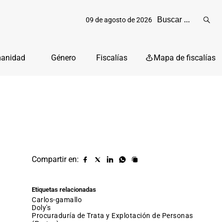
09 de agosto de 2026
Reali
busq
manidad
Género
Fiscalías
Mapa de fiscalías
Compartir en:
Compartir
Compartir
Compartir
Compartir
Copiar
URL
en
en
en
en
facebook
X
Linkedin
Whatsapp
Etiquetas relacionadas
(twitter)
carlos-gamallo
Doly's
Procuraduría de Trata y Explotación de Personas