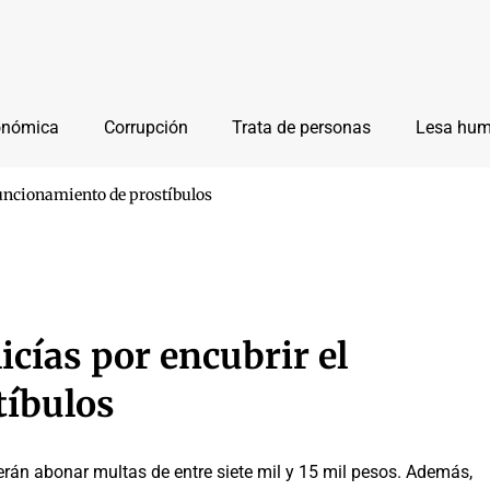
onómica
Corrupción
Trata de personas
Lesa hu
funcionamiento de prostíbulos
cías por encubrir el
tíbulos
rán abonar multas de entre siete mil y 15 mil pesos. Además,