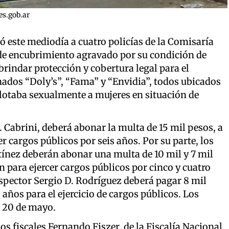
es.gob.ar
 este mediodía a cuatro policías de la Comisaría
 de encubrimiento agravado por su condición de
rindar protección y cobertura legal para el
ados “Doly’s”, “Fama” y “Envidia”, todos ubicados
plotaba sexualmente a mujeres en situación de
 Cabrini, deberá abonar la multa de 15 mil pesos, a
er cargos públicos por seis años. Por su parte, los
ínez deberán abonar una multa de 10 mil y 7 mil
n para ejercer cargos públicos por cinco y cuatro
spector Sergio D. Rodríguez deberá pagar 8 mil
años para el ejercicio de cargos públicos. Los
l 20 de mayo.
os fiscales Fernando Fiszer, de la Fiscalía Nacional