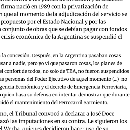
firma nació en 1989 con la privatización de
que al momento de la adjudicación del servicio se
 propuesto por el Estado Nacional y por las
un conjunto de obras que se debían pagar con fondos
la crisis económica de la Argentina se suspendió el
n la concesión. Después, en la Argentina pasaban cosas
sar a nadie, pero yo vi que pasaron cosas, los planes de
el confort de todos, no solo de TBA, no fueron suspendidos
as personas del Poder Ejecutivo de aquel momento (…) no
gencia Económica y el decreto de Emergencia Ferroviaria,
io quien basa su defensa en intentar demostrar que durante
cuidó el mantenimiento del Ferrocarril Sarmiento.
ano, el Tribunal convocó a declarar a José Doce
azó las imputaciones en su contra. Le siguieron los
 Werba, quienes decidieron hacer uso de su