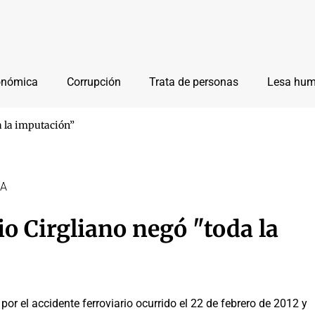
onómica
Corrupción
Trata de personas
Lesa hu
a la imputación”
BA
o Cirgliano negó "toda la
or el accidente ferroviario ocurrido el 22 de febrero de 2012 y