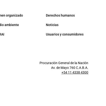
men organizado
Derechos humanos
io ambiente
Noticias
RAI
Usuarios y consumidores
Procuración General de la Nación
Av. de Mayo 760 C.A.B.A.
+54 11 4338 4300