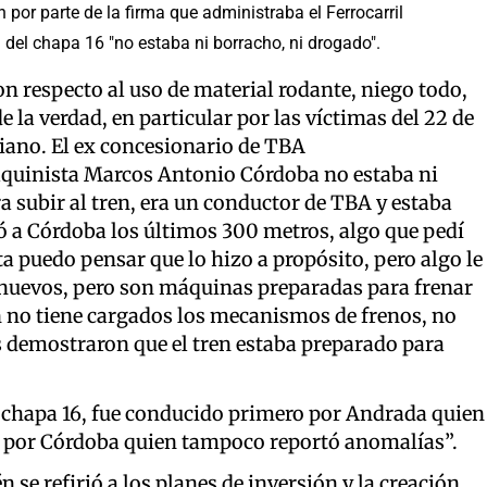
por parte de la firma que administraba el Ferrocarril
del chapa 16 "no estaba ni borracho, ni drogado".
n respecto al uso de material rodante, niego todo,
e la verdad, en particular por las víctimas del 22 de
liano. El ex concesionario de TBA
aquinista Marcos Antonio Córdoba no estaba ni
 subir al tren, era un conductor de TBA y estaba
só a Córdoba los últimos 300 metros, algo que pedí
a puedo pensar que lo hizo a propósito, pero algo le
o nuevos, pero son máquinas preparadas para frenar
en no tiene cargados los mecanismos de frenos, no
s demostraron que el tren estaba preparado para
el chapa 16, fue conducido primero por Andrada quien
 por Córdoba quien tampoco reportó anomalías”.
 se refirió a los planes de inversión y la creación