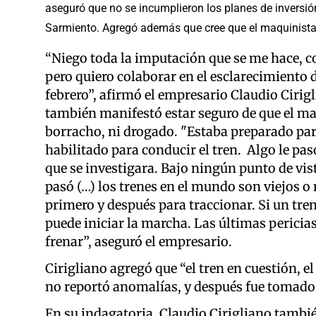
aseguró que no se incumplieron los planes de inversión 
Sarmiento. Agregó además que cree que el maquinista 
“Niego toda la imputación que se me hace, co
pero quiero colaborar en el esclarecimiento d
febrero”, afirmó el empresario Claudio Cirig
también manifestó estar seguro de que el m
borracho, ni drogado. "Estaba preparado para
habilitado para conducir el tren. Algo le pa
que se investigara. Bajo ningún punto de vist
pasó (…) los trenes en el mundo son viejos 
primero y después para traccionar. Si un tr
puede iniciar la marcha. Las últimas pericia
frenar”, aseguró el empresario.
Cirigliano agregó que “el tren en cuestión, 
no reportó anomalías, y después fue tomado
En su indagatoria, Claudio Cirigliano también