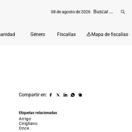
08 de agosto de 2026
Reali
busq
manidad
Género
Fiscalías
Mapa de fiscalías
Compartir en:
Compartir
Compartir
Compartir
Compartir
Copiar
URL
en
en
en
en
facebook
X
Linkedin
Whatsapp
Etiquetas relacionadas
(twitter)
arrigo
cirigliano
once