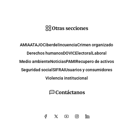
Otras secciones
AMIA
ATAJO
Ciberdelincuencia
Crimen organizado
Derechos humanos
DOVIC
Electoral
Laboral
Medio ambiente
Noticias
PAMI
Recupero de activos
Seguridad social
SIFRAI
Usuarios y consumidores
Violencia institucional
Contáctanos