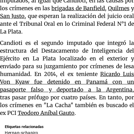
imputados, al igual que Candioti, en las causas por
los crímenes en las
brigadas de Banfield,
Quilmes
y
San Justo
, que esperan la realización del juicio oral
ante el Tribunal Oral en lo Criminal Federal N°1 de
La Plata.
Candioti es el segundo imputado que integró la
estructura del Destacamento de Inteligencia del
Ejército en La Plata localizado en el exterior y
enviado para su juzgamiento por crímenes de lesa
humanidad. En 2014, el ex teniente
Ricardo Lui
Von Kyaw fue detenido en Panamá con un
pasaporte falso y deportado a la Argentina
,
tras pasar prófugo por cuatro países. En tanto, por
los crímenes en "La Cacha" también es buscado el
ex PCI
Teodoro Aníbal Gauto
.
Etiquetas relacionadas
hernan-schapiro