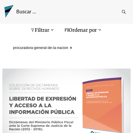
Reali
busq
Pantalla de búsqueda
Filtrar
Ordenar por
procuradora-general-de-la-nacion