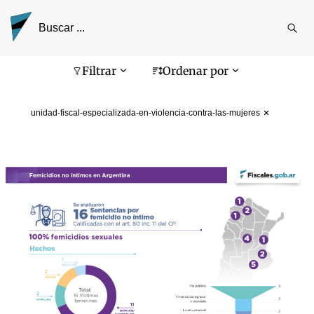
Reali
busq
Pantalla de búsqueda
Filtrar
Ordenar por
unidad-fiscal-especializada-en-violencia-contra-las-mujeres