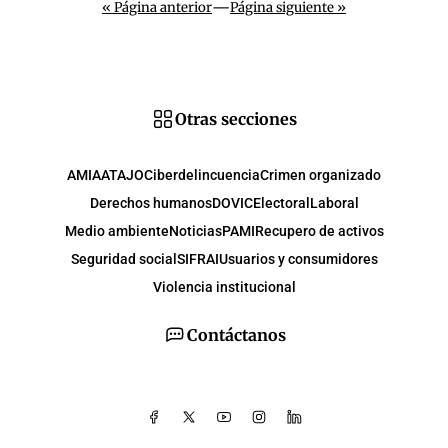
—
« Página anterior
Página siguiente »
Otras secciones
AMIA
ATAJO
Ciberdelincuencia
Crimen organizado
Derechos humanos
DOVIC
Electoral
Laboral
Medio ambiente
Noticias
PAMI
Recupero de activos
Seguridad social
SIFRAI
Usuarios y consumidores
Violencia institucional
Contáctanos