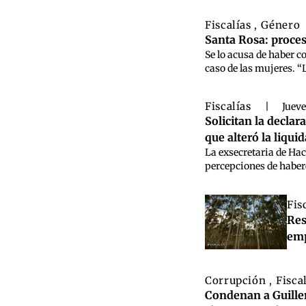
Fiscalías
Género
,
Santa Rosa: proces
Se lo acusa de haber c
caso de las mujeres. “
Fiscalías
|
Jueve
Solicitan la decla
que alteró la liqui
La exsecretaria de Hac
percepciones de habere
Fis
Res
emp
Corrupción
Fisca
,
Condenan a Guille