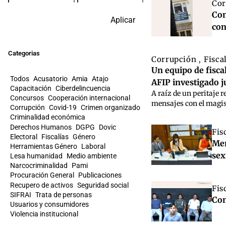
Cor
Con
Aplicar
con
Categorias
Corrupción
Fisca
,
Un equipo de fiscal
Todos
Acusatorio
Amia
Atajo
AFIP investigado j
Capacitación
Ciberdelincuencia
A raíz de un peritaje 
Concursos
Cooperación internacional
mensajes con el magist
Corrupción
Covid-19
Crimen organizado
Criminalidad económica
Derechos Humanos
DGPG
Dovic
Fis
Electoral
Fiscalías
Género
Men
Herramientas Género
Laboral
sex
Lesa humanidad
Medio ambiente
Narcocriminalidad
Pami
Procuración General
Publicaciones
Recupero de activos
Seguridad social
Fis
SIFRAI
Trata de personas
Con
Usuarios y consumidores
Violencia institucional