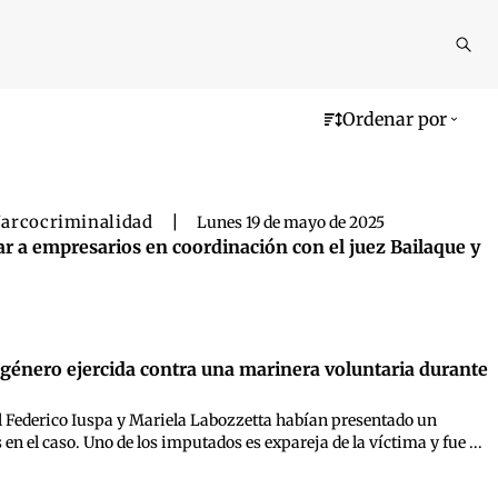
Reali
busq
Ordenar por
arcocriminalidad
|
Lunes 19 de mayo de 2025
r a empresarios en coordinación con el juez Bailaque y
e género ejercida contra una marinera voluntaria durante
ral Federico Iuspa y Mariela Labozzetta habían presentado un
n el caso. Uno de los imputados es expareja de la víctima y fue ...