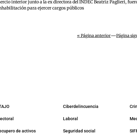
ercio interior junto a la ex directora del INDEC Beatriz Paglieri, fue
inhabilitación para ejercer cargos públicos
—
« Página anterior
Página sig
TAJO
Ciberdelincuencia
Cri
lectoral
Laboral
Med
ecupero de activos
Seguridad social
SIF