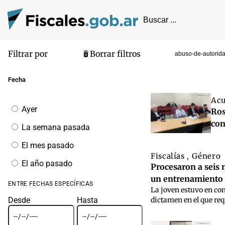
Filtrar por
Borrar filtros
abuso-de-autorid
Pantalla de
Fecha
Acu
Filtrar
Ayer
Ros
por
fecha
con
La semana pasada
El mes pasado
Fiscalías
Género
,
El año pasado
Procesaron a seis 
un entrenamiento
ENTRE FECHAS ESPECÍFICAS
La joven estuvo en com
Desde
Hasta
dictamen en el que req