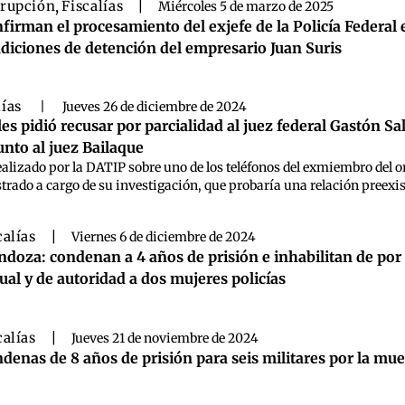
rupción
,
Fiscalías
|
Miércoles 5 de marzo de 2025
firman el procesamiento del exjefe de la Policía Federal 
diciones de detención del empresario Juan Suris
lías
|
Jueves 26 de diciembre de 2024
es pidió recusar por parcialidad al juez federal Gastón S
unto al juez Bailaque
realizado por la DATIP sobre uno de los teléfonos del exmiembro del
rado a cargo de su investigación, que probaría una relación preexiste
calías
|
Viernes 6 de diciembre de 2024
doza: condenan a 4 años de prisión e inhabilitan de por 
ual y de autoridad a dos mujeres policías
calías
|
Jueves 21 de noviembre de 2024
denas de 8 años de prisión para seis militares por la mue