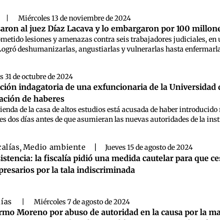
|
Miércoles 13 de noviembre de 2024
aron al juez Díaz Lacava y lo embargaron por 100 millone
ometido lesiones y amenazas contra seis trabajadores judiciales, en u
Logró deshumanizarlas, angustiarlas y vulnerarlas hasta enfermarlas y
s 31 de octubre de 2024
ración indagatoria de una exfuncionaria de la Universidad
dación de haberes
ienda de la casa de altos estudios está acusada de haber introducido
s dos días antes de que asumieran las nuevas autoridades de la instit
calías
,
Medio ambiente
|
Jueves 15 de agosto de 2024
istencia: la fiscalía pidió una medida cautelar para que c
resarios por la tala indiscriminada
lías
|
Miércoles 7 de agosto de 2024
rmo Moreno por abuso de autoridad en la causa por la ma