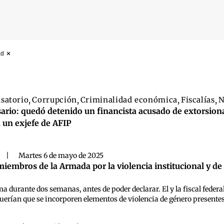
ad
 búsqueda
satorio
,
Corrupción
,
Criminalidad económica
,
Fiscalías
,
N
ario: quedó detenido un financista acusado de extorsiona
 un exjefe de AFIP
|
Martes 6 de mayo de 2025
miembros de la Armada por la violencia institucional y d
a durante dos semanas, antes de poder declarar. El y la fiscal fede
uerían que se incorporen elementos de violencia de género presentes e