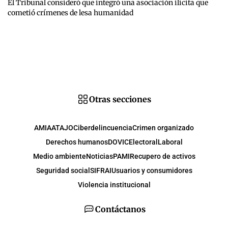
El Tribunal consideró que integró una asociación ilícita que
cometió crímenes de lesa humanidad
Otras secciones
AMIA
ATAJO
Ciberdelincuencia
Crimen organizado
Derechos humanos
DOVIC
Electoral
Laboral
Medio ambiente
Noticias
PAMI
Recupero de activos
Seguridad social
SIFRAI
Usuarios y consumidores
Violencia institucional
Contáctanos