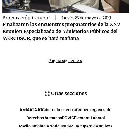
Procuración General
|
Jueves 23 de mayo de 2019
Finalizaron los encuentros preparatorios de la XXV
Reunión Especializada de Ministerios Públicos del
MERCOSUR, que se hará mañana
Página siguiente »
Otras secciones
AMIA
ATAJO
Ciberdelincuencia
Crimen organizado
Derechos humanos
DOVIC
Electoral
Laboral
Medio ambiente
Noticias
PAMI
Recupero de activos