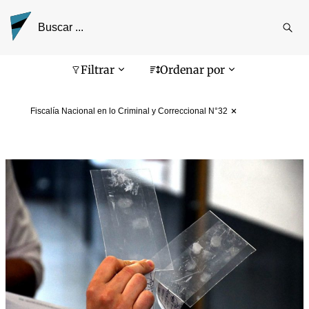
Reali
busq
Pantalla de búsqueda
Filtrar
Ordenar por
Fiscalía Nacional en lo Criminal y Correccional N°32