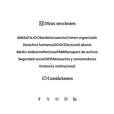
Otras secciones
AMIA
ATAJO
Ciberdelincuencia
Crimen organizado
Derechos humanos
DOVIC
Electoral
Laboral
Medio ambiente
Noticias
PAMI
Recupero de activos
Seguridad social
SIFRAI
Usuarios y consumidores
Violencia institucional
Contáctanos