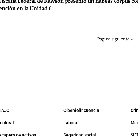
Fiscalía Federal de Rawson presentó un habeas corpus co
ención en la Unidad 6
Página siguiente »
TAJO
Ciberdelincuencia
Cri
lectoral
Laboral
Med
ecupero de activos
Seguridad social
SIF