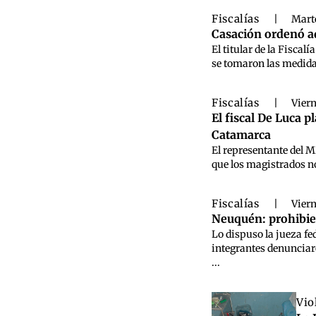
Fiscalías
|
Marte
Casación ordenó ad
El titular de la Fisca
se tomaron las medidas
Fiscalías
|
Viern
El fiscal De Luca 
Catamarca
El representante del M
que los magistrados no
Fiscalías
|
Viern
Neuquén: prohibie
Lo dispuso la jueza f
integrantes denunciar
...
Vio