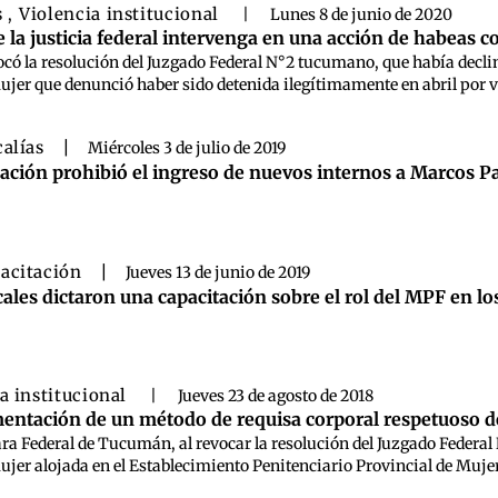
s
Violencia institucional
,
|
Lunes 8 de junio de 2020
la justicia federal intervenga en una acción de habeas c
vocó la resolución del Juzgado Federal N°2 tucumano, que había declin
jer que denunció haber sido detenida ilegítimamente en abril por vi
calías
|
Miércoles 3 de julio de 2019
ación prohibió el ingreso de nuevos internos a Marcos P
acitación
|
Jueves 13 de junio de 2019
cales dictaron una capacitación sobre el rol del MPF en l
a institucional
|
Jueves 23 de agosto de 2018
ntación de un método de requisa corporal respetuoso de
ra Federal de Tucumán, al revocar la resolución del Juzgado Federal
ujer alojada en el Establecimiento Penitenciario Provincial de Muj