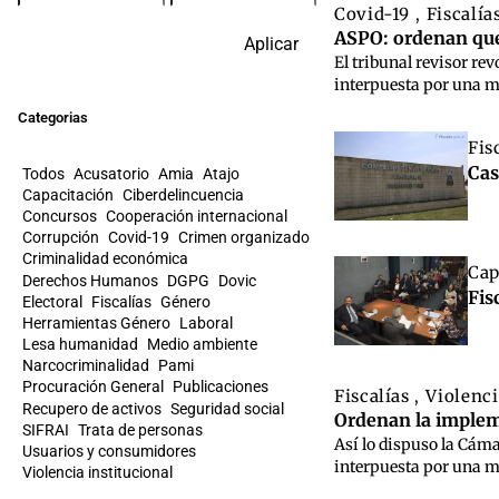
Covid-19
Fiscalía
,
ASPO: ordenan que 
Aplicar
El tribunal revisor re
interpuesta por una mu
Categorias
Fis
Cas
Todos
Acusatorio
Amia
Atajo
Capacitación
Ciberdelincuencia
Concursos
Cooperación internacional
Corrupción
Covid-19
Crimen organizado
Criminalidad económica
Cap
Derechos Humanos
DGPG
Dovic
Fis
Electoral
Fiscalías
Género
Herramientas Género
Laboral
Lesa humanidad
Medio ambiente
Narcocriminalidad
Pami
Procuración General
Publicaciones
Fiscalías
Violenci
,
Recupero de activos
Seguridad social
Ordenan la impleme
SIFRAI
Trata de personas
Así lo dispuso la Cáma
Usuarios y consumidores
interpuesta por una m
Violencia institucional