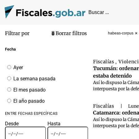
Filtrar por
Borrar filtros
habeas-corpus
Pantalla de
Fecha
Fiscalías
Violenci
,
Filtrar
Ayer
Tucumán: ordenaron
por
estaba detenido
fecha
La semana pasada
Así lo dispuso la Cáma
interpuesta por la def
El mes pasado
El año pasado
Fiscalías
|
Lunes
Catamarca: ordenar
ENTRE FECHAS ESPECÍFICAS
Así lo dispuso la Cám
Desde
Hasta
interpuesta por la def