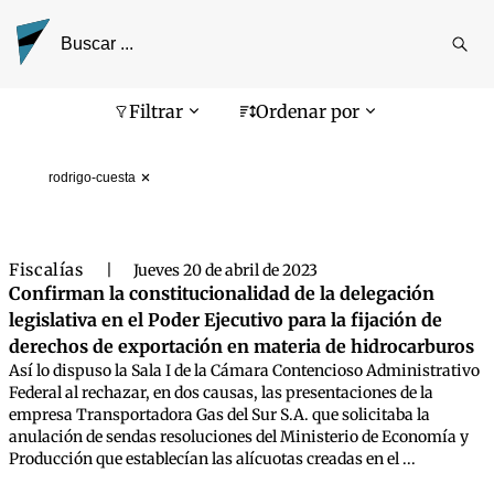
Reali
busq
Pantalla de búsqueda
Filtrar
Ordenar por
rodrigo-cuesta
Fiscalías
|
Jueves 20 de abril de 2023
Confirman la constitucionalidad de la delegación
legislativa en el Poder Ejecutivo para la fijación de
derechos de exportación en materia de hidrocarburos
Así lo dispuso la Sala I de la Cámara Contencioso Administrativo
Federal al rechazar, en dos causas, las presentaciones de la
empresa Transportadora Gas del Sur S.A. que solicitaba la
anulación de sendas resoluciones del Ministerio de Economía y
Producción que establecían las alícuotas creadas en el ...