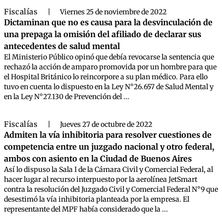
Fiscalías
|
Viernes 25 de noviembre de 2022
Dictaminan que no es causa para la desvinculación de
una prepaga la omisión del afiliado de declarar sus
antecedentes de salud mental
El Ministerio Público opinó que debía revocarse la sentencia que
rechazó la acción de amparo promovida por un hombre para que
el Hospital Británico lo reincorpore a su plan médico. Para ello
tuvo en cuenta lo dispuesto en la Ley N°26.657 de Salud Mental y
en la Ley N°27.130 de Prevención del ...
Fiscalías
|
Jueves 27 de octubre de 2022
Admiten la vía inhibitoria para resolver cuestiones de
competencia entre un juzgado nacional y otro federal,
ambos con asiento en la Ciudad de Buenos Aires
Así lo dispuso la Sala I de la Cámara Civil y Comercial Federal, al
hacer lugar al recurso interpuesto por la aerolínea JetSmart
contra la resolución del Juzgado Civil y Comercial Federal N°9 que
desestimó la vía inhibitoria planteada por la empresa. El
representante del MPF había considerado que la ...