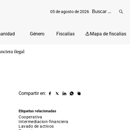
05 de agosto de 2026
Reali
busq
manidad
Género
Fiscalías
Mapa de fiscalías
nciera ilegal
Compartir en:
Compartir
Compartir
Compartir
Compartir
Copiar
URL
en
en
en
en
facebook
X
Linkedin
Whatsapp
Etiquetas relacionadas
(twitter)
cooperativa
intermediacion-financiera
lavado de activos