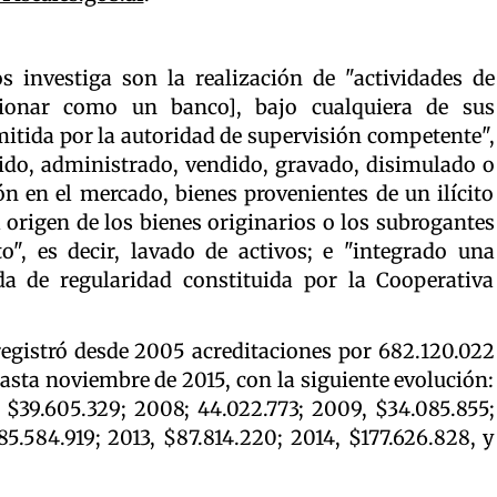
s investiga son la realización de "actividades de
ncionar como un banco], bajo cualquiera de sus
itida por la autoridad de supervisión competente",
rido, administrado, vendido, gravado, disimulado o
n en el mercado, bienes provenientes de un ilícito
 origen de los bienes originarios o los subrogantes
o", es decir, lavado de activos; e "integrado una
da de regularidad constituida por la Cooperativa
registró desde 2005 acreditaciones por 682.120.022
hasta noviembre de 2015, con la siguiente evolución:
 $39.605.329; 2008; 44.022.773; 2009, $34.085.855;
$85.584.919; 2013, $87.814.220; 2014, $177.626.828, y