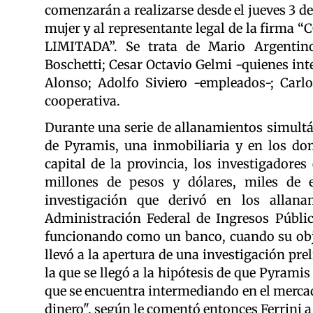
comenzarán a realizarse desde el jueves 3 d
mujer y al representante legal de la fi
LIMITADA”. Se trata de Mario Argentino
Boschetti; Cesar Octavio Gelmi -quienes in
Alonso; Adolfo Siviero -empleados-; Carl
cooperativa.
Durante una serie de allanamientos simult
de Pyramis, una inmobiliaria y en los domi
capital de la provincia, los investigadore
millones de pesos y dólares, miles de 
investigación que derivó en los allan
Administración Federal de Ingresos Públic
funcionando como un banco, cuando su objet
llevó a la apertura de una investigación pre
la que se llegó a la hipótesis de que Pyrami
que se encuentra intermediando en el mercad
dinero", según le
comentó entonces Ferrini a 