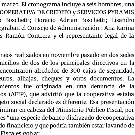
e marzo. El cronograma incluye a seis hombres, una
rma “COOPERATIVA DE CREDITO y SERVICIOS PYRAMIS
 Boschetti; Horacio Adrian Boschetti; Lisandro
tegraban el Consejo de Administración-; Ana Karina
os Ramón Contrera y el representante legal de la
áneos realizados en noviembre pasado en dos sedes
cilios de dos de los principales directivos en la
s encontraron alrededor de 300 cajas de seguridad,
euros, alhajas, cheques y otros documentos. La
amientos fue originada en una denuncia de la
os (AFIP), que advirtió que la cooperativa estaba
o social declarado es diferente. Esa presentación
liminar en cabeza del Ministerio Público Fiscal, por
s es “una especie de banco disfrazado de cooperativa
o financiero y que podría también estar lavando de
Fiscales.gob.ar
.