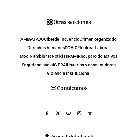
Otras secciones
AMIA
ATAJO
Ciberdelincuencia
Crimen organizado
Derechos humanos
DOVIC
Electoral
Laboral
Medio ambiente
Noticias
PAMI
Recupero de activos
Seguridad social
SIFRAI
Usuarios y consumidores
Violencia institucional
Contáctanos
Accesibilidad web