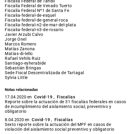
Fiscalía Federal de Tandil
Fiscalía Federal de Venado Tuerto
Fiscalía Federal Nº1 de Santa Fe
fiscalia-federal-de-esquel
fiscalia-federal-de-general-roca
fiscalia-federal-n2-de-mar-del-plata
fiscalia-federal-n3-de-rosario
Javier Arzubi Calvo
Jorge Onel
Marcos Romero
Matías Zanona
matias-di-lello
Rafael Vehils Ruiz
santiago-eyherabide
Sebastián Bringas
Sede Fiscal Descentralizada de Tartagal
Sylvia Little
Notas relacionadas
17.04.2020 en
Covid-19
,
Fiscalías
Reporte sobre la actuación de 31 fiscalías federales en casos
de incumplimiento del aislamiento social, preventivo y
obligatorio
8.04.2020 en
Covid-19
,
Fiscalías
Sexto reporte sobre la actuación del MPF en casos de
violación del aislamiento social preventivo y obligatorio