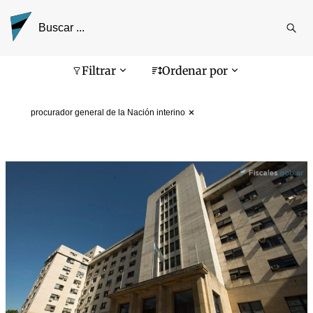
Reali
busq
Pantalla de búsqueda
Filtrar
Ordenar por
procurador general de la Nación interino