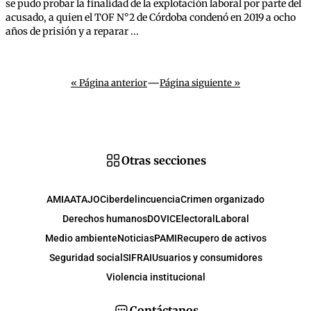
se pudo probar la finalidad de la explotación laboral por parte del
acusado, a quien el TOF N°2 de Córdoba condenó en 2019 a ocho
años de prisión y a reparar ...
—
« Página anterior
Página siguiente »
Otras secciones
AMIA
ATAJO
Ciberdelincuencia
Crimen organizado
Derechos humanos
DOVIC
Electoral
Laboral
Medio ambiente
Noticias
PAMI
Recupero de activos
Seguridad social
SIFRAI
Usuarios y consumidores
Violencia institucional
Contáctanos