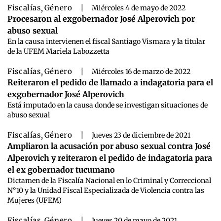
Fiscalías
,
Género
|
Miércoles 4 de mayo de 2022
Procesaron al exgobernador José Alperovich por
abuso sexual
En la causa intervienen el fiscal Santiago Vismara y la titular
de la UFEM Mariela Labozzetta
Fiscalías
,
Género
|
Miércoles 16 de marzo de 2022
Reiteraron el pedido de llamado a indagatoria para el
exgobernador José Alperovich
Está imputado en la causa donde se investigan situaciones de
abuso sexual
Fiscalías
,
Género
|
Jueves 23 de diciembre de 2021
Ampliaron la acusación por abuso sexual contra José
Alperovich y reiteraron el pedido de indagatoria para
el ex gobernador tucumano
Dictamen de la Fiscalía Nacional en lo Criminal y Correccional
N°10 y la Unidad Fiscal Especializada de Violencia contra las
Mujeres (UFEM)
Fiscalías
,
Género
|
Jueves 20 de mayo de 2021