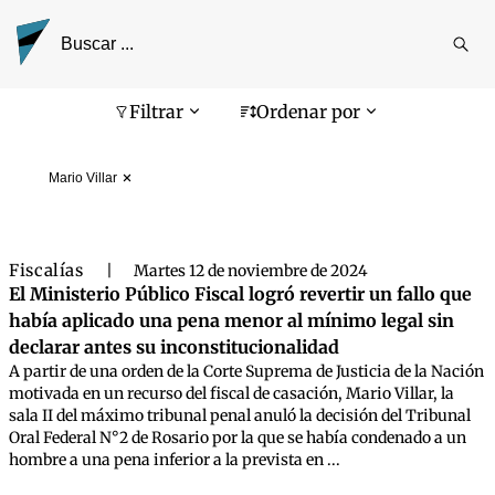
Reali
busq
Pantalla de búsqueda
Filtrar
Ordenar por
Mario Villar
Fiscalías
|
Martes 12 de noviembre de 2024
El Ministerio Público Fiscal logró revertir un fallo que
había aplicado una pena menor al mínimo legal sin
declarar antes su inconstitucionalidad
A partir de una orden de la Corte Suprema de Justicia de la Nación
motivada en un recurso del fiscal de casación, Mario Villar, la
sala II del máximo tribunal penal anuló la decisión del Tribunal
Oral Federal N°2 de Rosario por la que se había condenado a un
hombre a una pena inferior a la prevista en ...