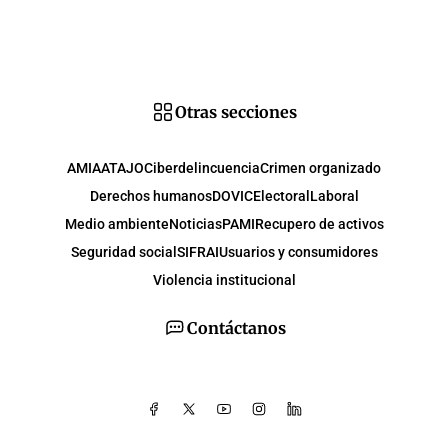
Otras secciones
AMIA
ATAJO
Ciberdelincuencia
Crimen organizado
Derechos humanos
DOVIC
Electoral
Laboral
Medio ambiente
Noticias
PAMI
Recupero de activos
Seguridad social
SIFRAI
Usuarios y consumidores
Violencia institucional
Contáctanos