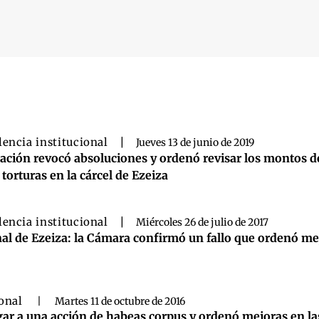
 búsqueda
lencia institucional
|
Jueves 13 de junio de 2019
ación revocó absoluciones y ordenó revisar los montos d
 torturas en la cárcel de Ezeiza
lencia institucional
|
Miércoles 26 de julio de 2017
al de Ezeiza: la Cámara confirmó un fallo que ordenó mej
ional
|
Martes 11 de octubre de 2016
ar a una acción de habeas corpus y ordenó mejoras en las