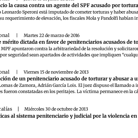
icio la causa contra un agente del SPF acusado por tortur
io Leonardo Speroni está imputado de cometer torturas y haber abus
u requerimiento de elevación, los fiscales Mola y Pandolfi habían ind
ional
|
Martes 22 de marzo de 2016
e mérito dictada en favor de penitenciarios acusados de t
 MPF apuntaron contra la arbitrariedad de la resolución y solicitar
or seguridad sean apartados de actividades que impliquen “cualquier 
ional
|
Viernes 15 de noviembre de 2013
ción de un penitenciario acusado de torturar y abusar a 
de Lomas de Zamora, Adrián García Lois. El juez dispuso el llamado a 
nes fueron constatadas en los peritajes. La víctima permanece en la c
calías
|
Miércoles 30 de octubre de 2013
ticas al sistema penitenciario y judicial por la violencia en