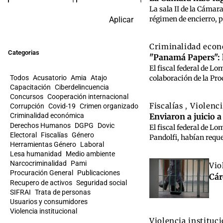
La sala II de la Cámar
régimen de encierro, p
Aplicar
Criminalidad eco
Categorias
"Panamá Papers": l
El fiscal federal de L
Todos
Acusatorio
Amia
Atajo
colaboración de la Pro
Capacitación
Ciberdelincuencia
Concursos
Cooperación internacional
Fiscalías
Violenci
,
Corrupción
Covid-19
Crimen organizado
Enviaron a juicio 
Criminalidad económica
Derechos Humanos
DGPG
Dovic
El fiscal federal de L
Electoral
Fiscalías
Género
Pandolfi, habían requer
Herramientas Género
Laboral
Lesa humanidad
Medio ambiente
Narcocriminalidad
Pami
Vio
Procuración General
Publicaciones
Cár
Recupero de activos
Seguridad social
SIFRAI
Trata de personas
Usuarios y consumidores
Violencia institucional
Violencia instituc