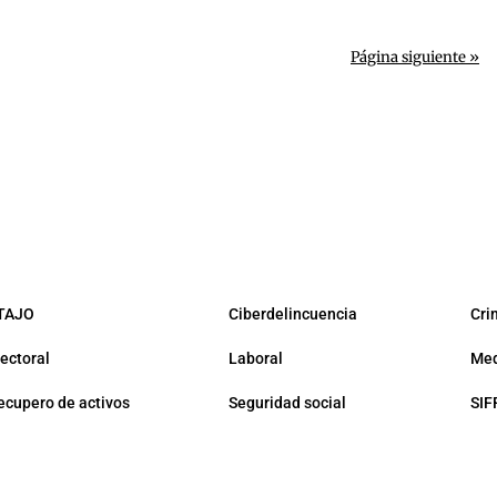
Página siguiente »
TAJO
Ciberdelincuencia
Cri
lectoral
Laboral
Med
ecupero de activos
Seguridad social
SIF