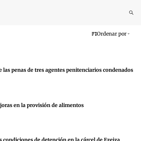
Reali
busq
Ordenar por
e las penas de tres agentes penitenciarios condenados
oras en la provisión de alimentos
 condiciones de detención en la cárcel de Ezeiza