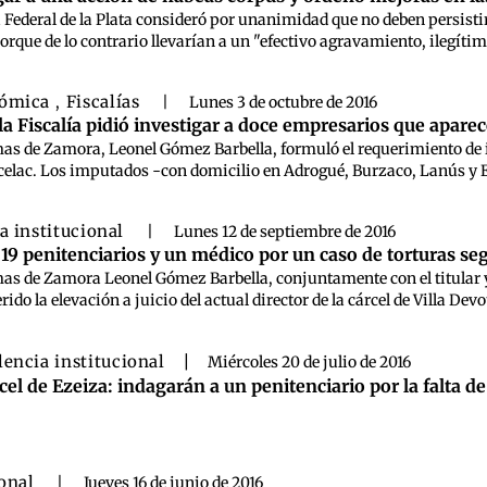
a Federal de la Plata consideró por unanimidad que no deben persistir
orque de lo contrario llevarían a un "efectivo agravamiento, ilegítim
nómica
Fiscalías
,
|
Lunes 3 de octubre de 2016
a Fiscalía pidió investigar a doce empresarios que apare
omas de Zamora, Leonel Gómez Barbella, formuló el requerimiento de 
celac. Los imputados -con domicilio en Adrogué, Burzaco, Lanús y Ez
a institucional
|
Lunes 12 de septiembre de 2016
a 19 penitenciarios y un médico por un caso de torturas s
omas de Zamora Leonel Gómez Barbella, conjuntamente con el titular y
ido la elevación a juicio del actual director de la cárcel de Villa Devo
lencia institucional
|
Miércoles 20 de julio de 2016
cel de Ezeiza: indagarán a un penitenciario por la falta 
ional
|
Jueves 16 de junio de 2016