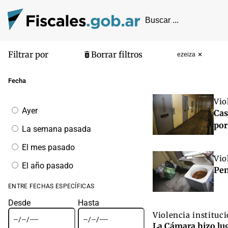
Filtrar por
Borrar filtros
ezeiza
Pantalla de
Fecha
Vio
Filtrar
Ayer
Cas
por
fecha
por
La semana pasada
El mes pasado
Vio
El año pasado
Pen
ENTRE FECHAS ESPECÍFICAS
Desde
Hasta
Violencia instituc
La Cámara hizo lug