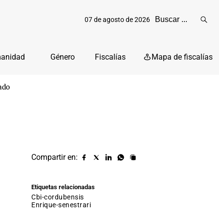
07 de agosto de 2026
Reali
busq
manidad
Género
Fiscalías
Mapa de fiscalías
ado
Compartir en:
Compartir
Compartir
Compartir
Compartir
Copiar
URL
en
en
en
en
facebook
X
Linkedin
Whatsapp
Etiquetas relacionadas
(twitter)
cbi-cordubensis
enrique-senestrari