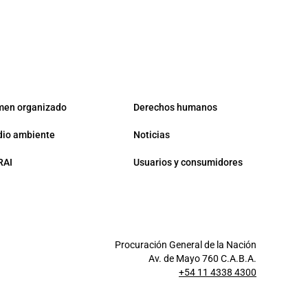
men organizado
Derechos humanos
io ambiente
Noticias
RAI
Usuarios y consumidores
Procuración General de la Nación
Av. de Mayo 760 C.A.B.A.
+54 11 4338 4300