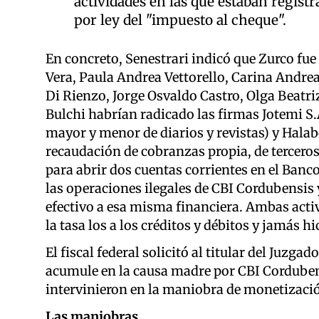
actividades en las que estaban regist
por ley del "impuesto al cheque".
En concreto, Senestrari indicó que Zurco fue
Vera, Paula Andrea Vettorello, Carina Andr
Di Rienzo, Jorge Osvaldo Castro, Olga Beatr
Bulchi habrían radicado las firmas Jotemi S.
mayor y menor de diarios y revistas) y Halabo
recaudación de cobranzas propia, de terceros 
para abrir dos cuentas corrientes en el Ban
las operaciones ilegales de CBI Cordubensis 
efectivo a esa misma financiera. Ambas acti
la tasa los a los créditos y débitos y jamás h
El fiscal federal solicitó al titular del Juzg
acumule en la causa madre por CBI Cordubensi
intervinieron en la maniobra de monetizaci
Las maniobras