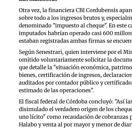
Otra vez, la financiera CBI Cordubensis apar
sobre todo a los ingresos brutos y, especialm
denominado "impuesto al cheque". En este ca
imputados habrían operado casi 600 millones
estaban registradas ambas firmas se encuent
Según Senestrari, quien interviene por el Min
omitido voluntariamente solicitar la documen
que detalle la "situación económica, patrimo
bienes, certificación de ingresos, declaraci
auditados por contador público y certificad
estimado de las operaciones".
El fiscal federal de Córdoba concluyó: "Así la
disimulado el verdadero origen de los chequ
uno lícito" como recaudación de cobranzas pro
Halabo y venta al por mayor y menor de diario