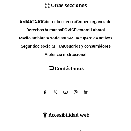
Otras secciones
AMIA
ATAJO
Ciberdelincuencia
Crimen organizado
Derechos humanos
DOVIC
Electoral
Laboral
Medio ambiente
Noticias
PAMI
Recupero de activos
Seguridad social
SIFRAI
Usuarios y consumidores
Violencia institucional
Contáctanos
Accesibilidad web